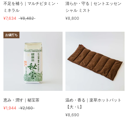
不足を補う｜マルチビタミン・
清らか・守る｜セントエッセン
ミネラル
シャル ミスト
¥7,634
¥8,482
¥8,800
お値打ち
恵み・潤す｜秘宝茶
温め・香る｜楽草ホットパット
【大・L】
¥1,944
¥2,160
¥8,690