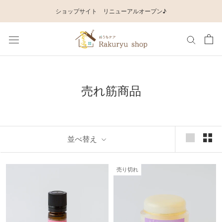
ス
ショップサイト リニューアルオープン♪
キ
ッ
プ
し
て
売れ筋商品
コ
ン
テ
ン
並べ替え
ツ
に
売り切れ
移
動
す
る