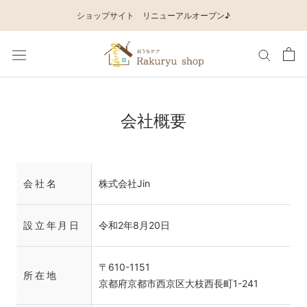
ス
ショップサイト リニューアルオープン♪
キ
ッ
プ
し
て
会社概要
コ
ン
テ
ン
会社名
株式会社Jin
ツ
に
設立年月日
令和2年8月20日
移
動
〒610-1151
所在地
す
京都府京都市西京区大枝西長町1-241
る