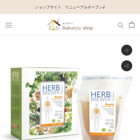
ス
ショップサイト リニューアルオープン♪
キ
ッ
プ
し
て
コ
ン
テ
ン
ツ
に
移
動
す
る